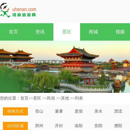
首页
资讯
景区
商城
视频
您的位置：
首页
>>
景区
>>
民俗
>>
其他
>>
列表
休闲方式
登山
避暑
度假
亲水
漂流
出行区域
郑州
开封
洛阳
安阳
濮阳