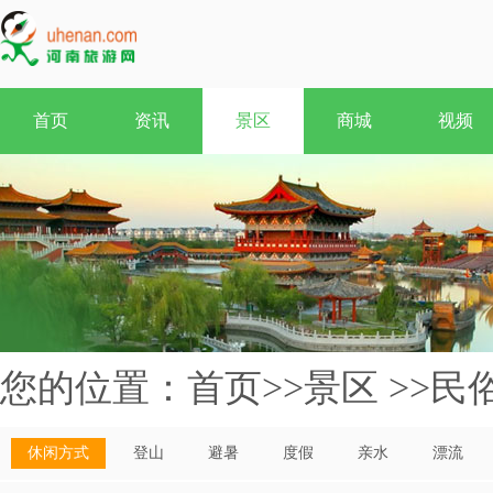
首页
资讯
景区
商城
视频
您的位置：
首页
>>
景区
>>
民
休闲方式
登山
避暑
度假
亲水
漂流