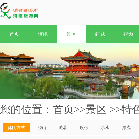
首页
资讯
景区
商城
视频
您的位置：
首页
>>
景区
>>
特
休闲方式
登山
避暑
度假
亲水
漂流