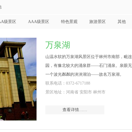
他
AA级景区
AAA级景区
特色景观
旅游景区
其他
万泉湖
山温水软的万泉湖风景区位于林州市南部，毗连
园，有豫北较大的涌泉群——石门涌泉。泉眼无
一个波光粼粼的泱泱湖泊——故名万泉湖。
联系电话：0372-6717188
景区地址：河南省 安阳市 林州市
查看详情……