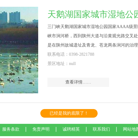
天鹅湖国家城市湿地公
三门峡天鹅湖国家城市湿地公园国家AAAA级景
峡市涧河桥，西到陕州大道与沿黄观光路交叉处
是在陕州故城遗址及青龙、苍龙两条涧河的治理
联系电话：0398-2821788
景区地址：null
查看详情……
已经是我的底限了！
服务条款
免责声明
诚聘精英
联系我们
网站地