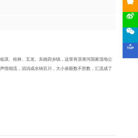




临淇、桂林、五龙、东姚四乡镇，这里有淇淅河国家湿地公
声惜细流，涓涓成水纳百川，大小泉眼数不胜数，汇流成了