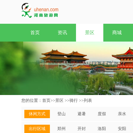
首页
资讯
景区
商城
您的位置：
首页
>>
景区
>>
骑行
>>
列表
休闲方式
登山
避暑
度假
亲水
出行区域
郑州
开封
洛阳
安阳