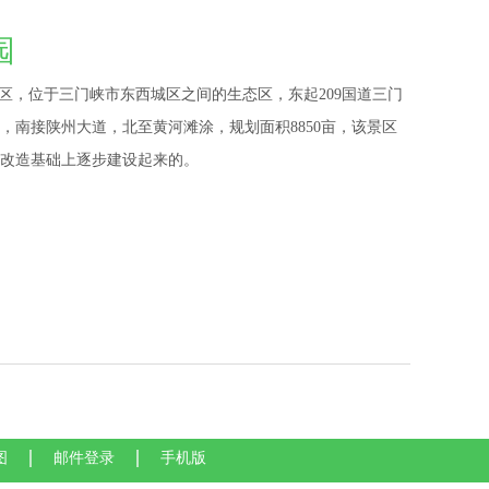
园
区，位于三门峡市东西城区之间的生态区，东起209国道三门
，南接陕州大道，北至黄河滩涂，规划面积8850亩，该景区
改造基础上逐步建设起来的。
图
邮件登录
手机版