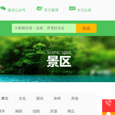



微信公众号
官方微博
今日头条
攀岩
文化
观光
休闲
其他

漯河
南阳
信阳
济源
商丘