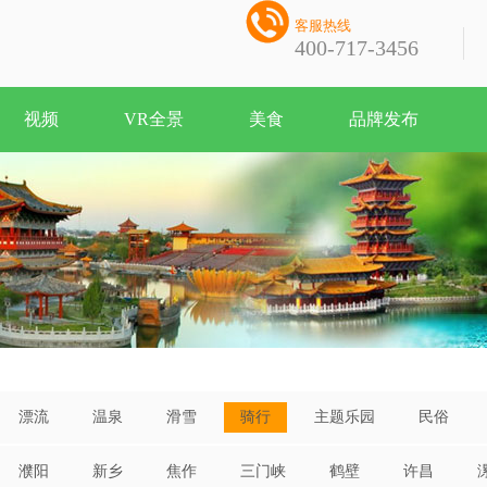

客服热线
400-717-3456
视频
VR全景
美食
品牌发布
漂流
温泉
滑雪
骑行
主题乐园
民俗
濮阳
新乡
焦作
三门峡
鹤壁
许昌