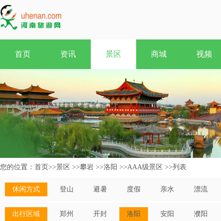
首页
资讯
景区
商城
视频
您的位置：
首页
>>
景区
>>
攀岩
>>
洛阳
>>
AAA级景区
>>
列表
休闲方式
登山
避暑
度假
亲水
漂流
出行区域
郑州
开封
洛阳
安阳
濮阳