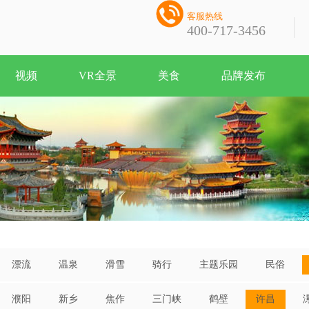

客服热线
400-717-3456
视频
VR全景
美食
品牌发布
漂流
温泉
滑雪
骑行
主题乐园
民俗
濮阳
新乡
焦作
三门峡
鹤壁
许昌