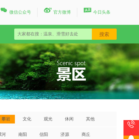



微信公众号
官方微博
今日头条
攀岩
文化
观光
休闲
其他

漯河
南阳
信阳
济源
商丘