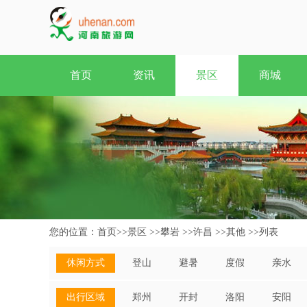
首页
资讯
景区
商城
您的位置：
首页
>>
景区
>>
攀岩
>>
许昌
>>
其他
>>
列表
休闲方式
登山
避暑
度假
亲水
出行区域
郑州
开封
洛阳
安阳