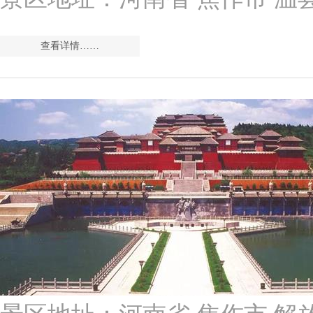
查看详情……