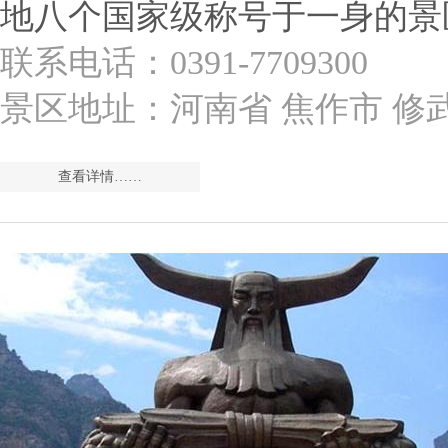
地八个国家级称号于一身的景
联系电话：0391-7709300
景区地址：河南省 焦作市 修武县
查看详情……