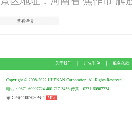
景区地址：河南省 焦作市 解
查看详情……
关于我们
广告刊例
服务条款
Copyright © 2008-2022 UHENAN Corporation, All Rights Reserved
电话：0371-60907724 400-717-3456 传真：0371-60907734
豫ICP备11007080号-1
51La