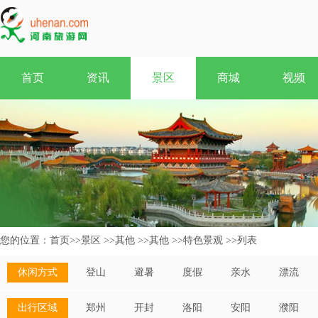
首页
资讯
景区
商城
视频
您的位置：
首页
>>
景区
>>
其他
>>
其他
>>
特色景观
>>
列表
休闲方式
登山
避暑
度假
亲水
漂流
出行区域
郑州
开封
洛阳
安阳
濮阳