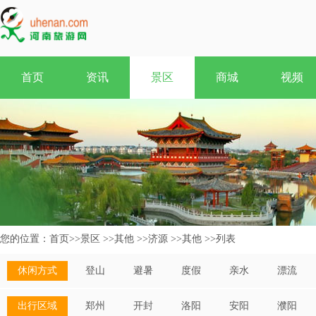
首页
资讯
景区
商城
视频
您的位置：
首页
>>
景区
>>
其他
>>
济源
>>
其他
>>
列表
休闲方式
登山
避暑
度假
亲水
漂流
出行区域
郑州
开封
洛阳
安阳
濮阳