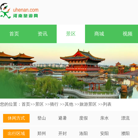
首页
资讯
景区
商城
视频
您的位置：
首页
>>
景区
>>
骑行
>>
其他
>>
旅游景区
>>
列表
休闲方式
登山
避暑
度假
亲水
漂流
出行区域
郑州
开封
洛阳
安阳
濮阳