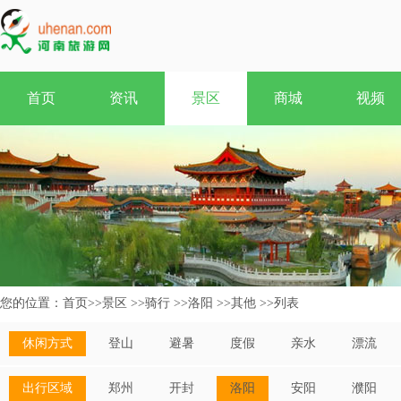
首页
资讯
景区
商城
视频
您的位置：
首页
>>
景区
>>
骑行
>>
洛阳
>>
其他
>>
列表
休闲方式
登山
避暑
度假
亲水
漂流
出行区域
郑州
开封
洛阳
安阳
濮阳