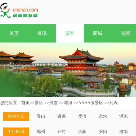
首页
资讯
景区
商城
视频
您的位置：
首页
>>
景区
>>
滑雪
>>
漯河
>>
AAAA级景区
>>
列表
休闲方式
登山
避暑
度假
亲水
漂流
出行区域
郑州
开封
洛阳
安阳
濮阳