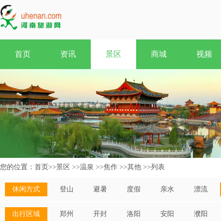
首页
资讯
景区
商城
视频
您的位置：
首页
>>
景区
>>
温泉
>>
焦作
>>
其他
>>
列表
休闲方式
登山
避暑
度假
亲水
漂流
出行区域
郑州
开封
洛阳
安阳
濮阳