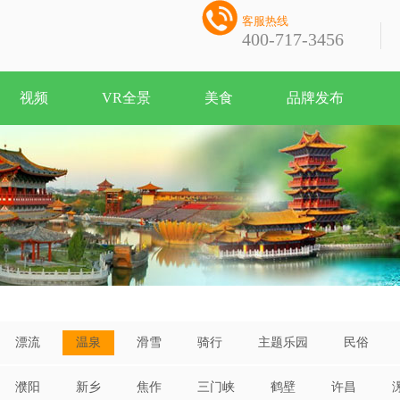

客服热线
400-717-3456
视频
VR全景
美食
品牌发布
漂流
温泉
滑雪
骑行
主题乐园
民俗
濮阳
新乡
焦作
三门峡
鹤壁
许昌