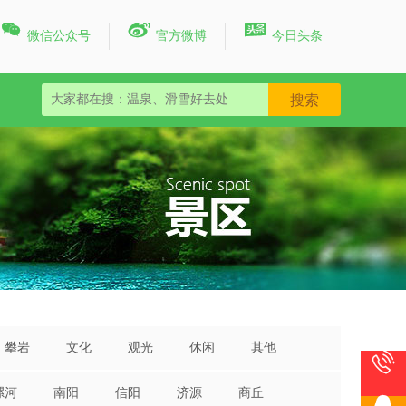



微信公众号
官方微博
今日头条
攀岩
文化
观光
休闲
其他

漯河
南阳
信阳
济源
商丘