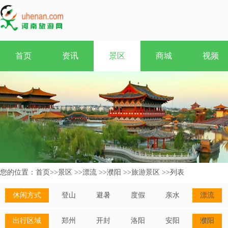
首页
资讯
景区
商城
视频
您的位置：
首页
>>
景区
>>
漂流
>>
濮阳
>>
旅游景区
>>
列表
休闲方式
登山
避暑
度假
亲水
漂流
出行区域
郑州
开封
洛阳
安阳
濮阳