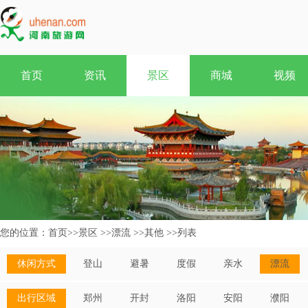
首页
资讯
景区
商城
视频
您的位置：
首页
>>
景区
>>
漂流
>>
其他
>>
列表
休闲方式
登山
避暑
度假
亲水
漂流
出行区域
郑州
开封
洛阳
安阳
濮阳