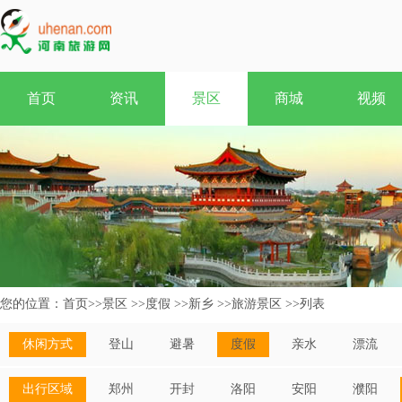
首页
资讯
景区
商城
视频
您的位置：
首页
>>
景区
>>
度假
>>
新乡
>>
旅游景区
>>
列表
休闲方式
登山
避暑
度假
亲水
漂流
出行区域
郑州
开封
洛阳
安阳
濮阳