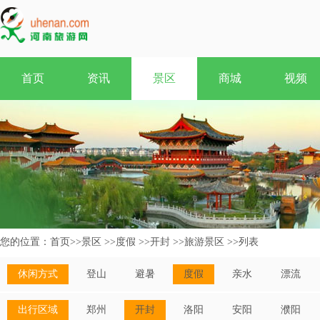
首页
资讯
景区
商城
视频
您的位置：
首页
>>
景区
>>
度假
>>
开封
>>
旅游景区
>>
列表
休闲方式
登山
避暑
度假
亲水
漂流
出行区域
郑州
开封
洛阳
安阳
濮阳