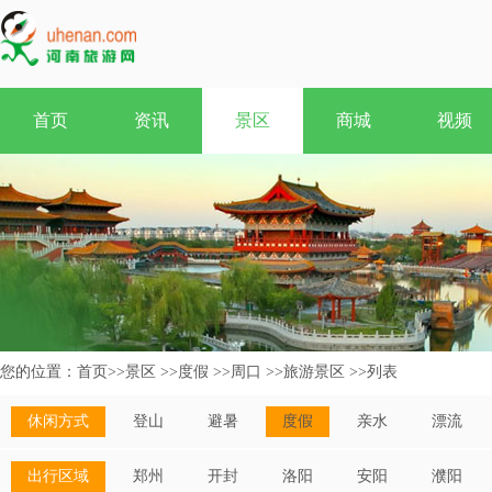
首页
资讯
景区
商城
视频
您的位置：
首页
>>
景区
>>
度假
>>
周口
>>
旅游景区
>>
列表
休闲方式
登山
避暑
度假
亲水
漂流
出行区域
郑州
开封
洛阳
安阳
濮阳