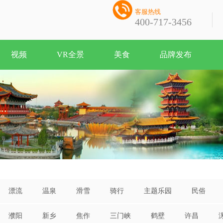

客服热线
400-717-3456
视频
VR全景
美食
品牌发布
漂流
温泉
滑雪
骑行
主题乐园
民俗
濮阳
新乡
焦作
三门峡
鹤壁
许昌