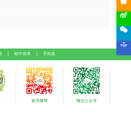




图
邮件登录
手机版
条
新浪微博
微信公众号