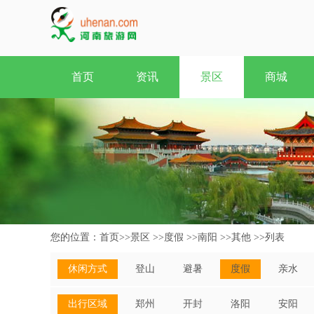
首页
资讯
景区
商城
您的位置：
首页
>>
景区
>>
度假
>>
南阳
>>
其他
>>
列表
休闲方式
登山
避暑
度假
亲水
出行区域
郑州
开封
洛阳
安阳