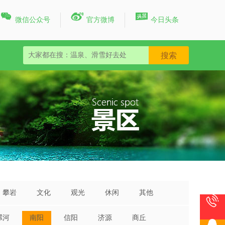



微信公众号
官方微博
今日头条
攀岩
文化
观光
休闲
其他

漯河
南阳
信阳
济源
商丘