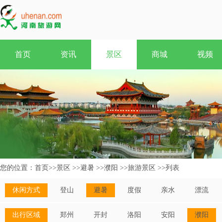
首页
资讯
景区
商城
视频
您的位置：
首页
>>
景区
>>
避暑
>>
濮阳
>>
旅游景区
>>
列表
休闲方式
登山
避暑
度假
亲水
漂流
出行区域
郑州
开封
洛阳
安阳
濮阳