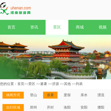
首页
资讯
景区
商城
视频
您的位置：
首页
>>
景区
>>
避暑
>>
济源
>>
其他
>>
列表
休闲方式
登山
避暑
度假
亲水
漂流
出行区域
郑州
开封
洛阳
安阳
濮阳