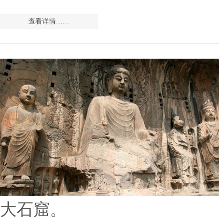
查看详情……
大石窟。