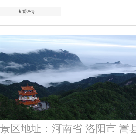
查看详情……
景区地址：河南省 洛阳市 嵩