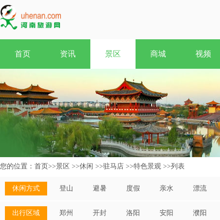
首页
资讯
景区
商城
视频
您的位置：
首页
>>
景区
>>
休闲
>>
驻马店
>>
特色景观
>>
列表
休闲方式
登山
避暑
度假
亲水
漂流
出行区域
郑州
开封
洛阳
安阳
濮阳