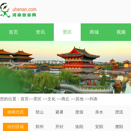
首页
资讯
景区
商城
视频
您的位置：
首页
>>
景区
>>
文化
>>
商丘
>>
其他
>>
列表
休闲方式
登山
避暑
度假
亲水
漂流
出行区域
郑州
开封
洛阳
安阳
濮阳