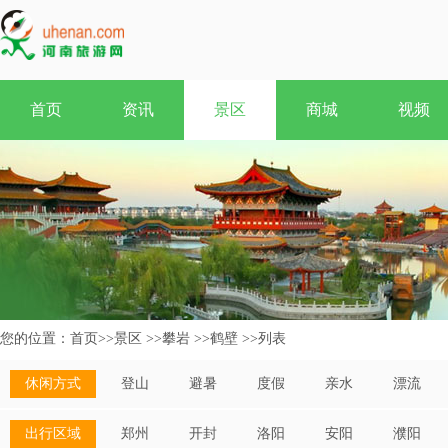
首页
资讯
景区
商城
视频
您的位置：
首页
>>
景区
>>
攀岩
>>
鹤壁
>>
列表
休闲方式
登山
避暑
度假
亲水
漂流
出行区域
郑州
开封
洛阳
安阳
濮阳