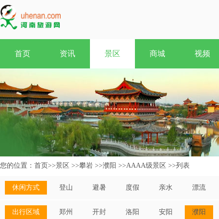
首页
资讯
景区
商城
视频
您的位置：
首页
>>
景区
>>
攀岩
>>
濮阳
>>
AAAA级景区
>>
列表
休闲方式
登山
避暑
度假
亲水
漂流
出行区域
郑州
开封
洛阳
安阳
濮阳