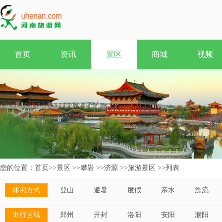
首页
资讯
景区
商城
视频
您的位置：
首页
>>
景区
>>
攀岩
>>
济源
>>
旅游景区
>>
列表
休闲方式
登山
避暑
度假
亲水
漂流
出行区域
郑州
开封
洛阳
安阳
濮阳