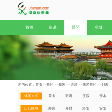
首页
资讯
景区
商城
您的位置：
首页
>>
景区
>>
攀岩
>>
许昌
>>
旅游景区
>>
列表
休闲方式
登山
避暑
度假
亲水
出行区域
郑州
开封
洛阳
安阳