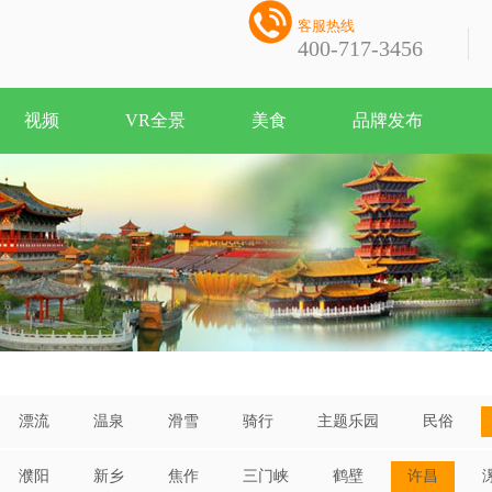

客服热线
400-717-3456
视频
VR全景
美食
品牌发布
漂流
温泉
滑雪
骑行
主题乐园
民俗
濮阳
新乡
焦作
三门峡
鹤壁
许昌