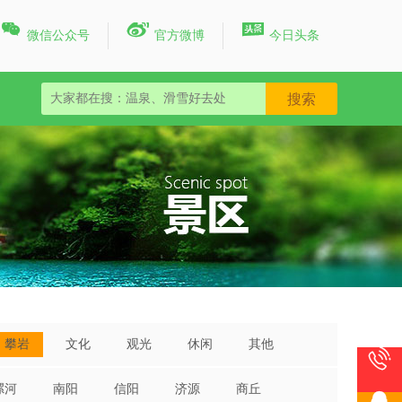



微信公众号
官方微博
今日头条
攀岩
文化
观光
休闲
其他

漯河
南阳
信阳
济源
商丘