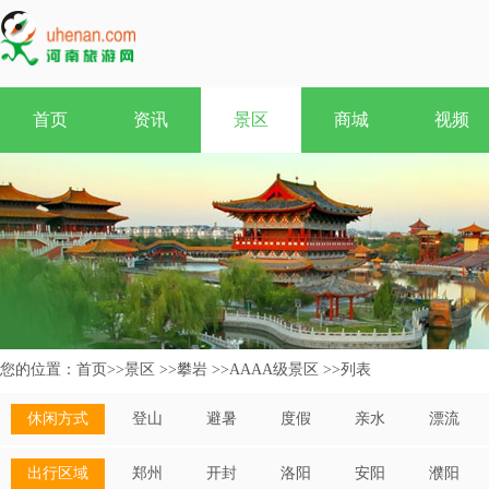
首页
资讯
景区
商城
视频
您的位置：
首页
>>
景区
>>
攀岩
>>
AAAA级景区
>>
列表
休闲方式
登山
避暑
度假
亲水
漂流
出行区域
郑州
开封
洛阳
安阳
濮阳