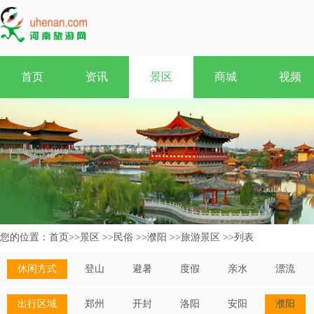
首页
资讯
景区
商城
视频
您的位置：
首页
>>
景区
>>
民俗
>>
濮阳
>>
旅游景区
>>
列表
休闲方式
登山
避暑
度假
亲水
漂流
出行区域
郑州
开封
洛阳
安阳
濮阳