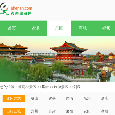
首页
资讯
景区
商城
视频
您的位置：
首页
>>
景区
>>
攀岩
>>
旅游景区
>>
列表
休闲方式
登山
避暑
度假
亲水
漂流
出行区域
郑州
开封
洛阳
安阳
濮阳