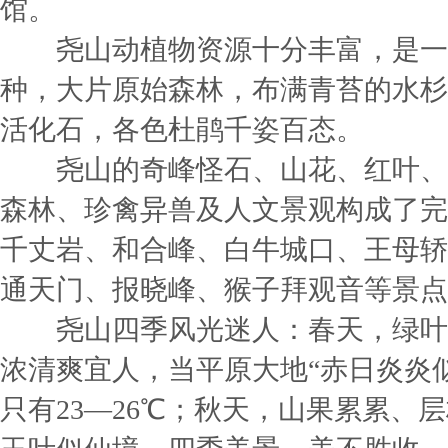
馆。
尧山动植物资源十分丰富，是一个动
种，大片原始森林，布满青苔的水杉
活化石，各色杜鹃千姿百态。
尧山的奇峰怪石、山花、红叶、
森林、珍禽异兽及人文景观构成了完
千丈岩、和合峰、白牛城口、王母轿
通天门、报晓峰、猴子拜观音等景点
尧山四季风光迷人：春天，绿叶
浓清爽宜人，当平原大地“赤日炎炎似
只有23—26℃；秋天，山果累累、