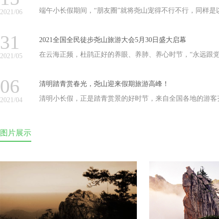
端午小长假期间，“朋友圈”就将尧山宠得不行不行，同样是
2021/06
开场表演，与水下舞蹈《祈》视觉上的唯美、惊艳不同，尧山
31
的是体验上的速度、激情，网友打CALL：潮范儿满满，飒
2021全国全民徒步尧山旅游大会5月30日盛大启幕
在云海正频，杜鹃正好的养眼、养肺、养心时节，“永远跟党
2021/05
代”2021全国全民徒步尧山旅游大会于5月30日在风景独绝
06
启幕，来自全国各地的徒步爱好者团体近6000人参加了此次
清明踏青赏春光，尧山迎来假期旅游高峰！
清明小长假，正是踏青赏景的好时节，来自全国各地的游客
2021/04
上气候适宜以及自驾游与组团游等因素叠加，尧山迎来了假
图片展示