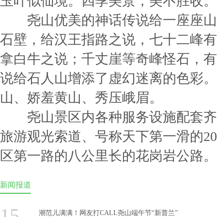
玉叶似仙境。四季美景，美不胜收。
尧山优美的神话传说给一座座山
石壁，给汉王指路之说，七十二峰有
拿白牛之说；千丈崖等奇峰怪石，有
说给石人山增添了虚幻迷离的色彩。
山、娇羞黄山、秀压峨眉。
尧山景区内各种服务设施配套齐
旅游观光索道、号称天下第一滑的20
区第一路的八公里长的花岗岩公路。
新闻报道
15
潮范儿满满！网友打CALL尧山端午节“新普兰”