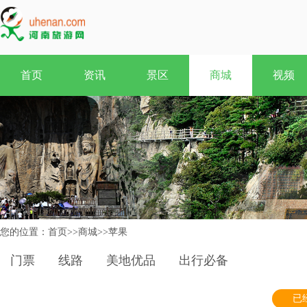
首页
资讯
景区
商城
视频
您的位置：
首页
>>
商城
>>
苹果
门票
线路
美地优品
出行必备
已